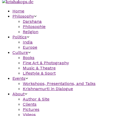
Home
Philosophy
Darshana
Philosophie
Religion
Politics
India
Europe
Culture
Books
Fine Art & Photography
Music & Theatre
Lifestyle & Sport
Events
Workshops, Presentations, and Talks
Krishnamurti in Dialogue
About
Author & Site
Clients
Pictures
Videos