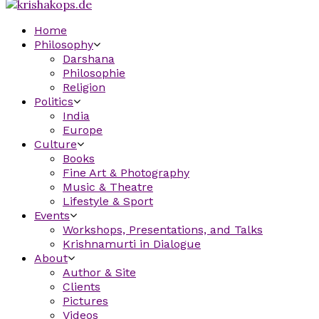
Home
Philosophy
Darshana
Philosophie
Religion
Politics
India
Europe
Culture
Books
Fine Art & Photography
Music & Theatre
Lifestyle & Sport
Events
Workshops, Presentations, and Talks
Krishnamurti in Dialogue
About
Author & Site
Clients
Pictures
Videos