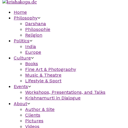
Home
Philosophy
Darshana
Philosophie
Religion
Politics
India
Europe
Culture
Books
Fine Art & Photography
Music & Theatre
Lifestyle & Sport
Events
Workshops, Presentations, and Talks
Krishnamurti in Dialogue
About
Author & Site
Clients
Pictures
Videos