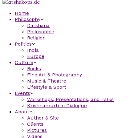
Home
Philosophy
Darshana
Philosophie
Religion
Politics
India
Europe
Culture
Books
Fine Art & Photography
Music & Theatre
Lifestyle & Sport
Events
Workshops, Presentations, and Talks
Krishnamurti in Dialogue
About
Author & Site
Clients
Pictures
Videos