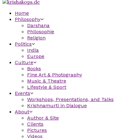
Home
Philosophy
Darshana
Philosophie
Religion
Politics
India
Europe
Culture
Books
Fine Art & Photography
Music & Theatre
Lifestyle & Sport
Events
Workshops, Presentations, and Talks
Krishnamurti in Dialogue
About
Author & Site
Clients
Pictures
Videos